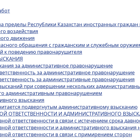
абот
за пределы Республики Казахстан иностранных граждан 
го воздействия
ного движения
опасного обращения с гражданским и служебным оружие
ий к поведению правонарушителя
ЗЫСКАНИЯ
скания за административное правонарушение
тветственность за административное правонарушение
тветственность за административные правонарушения
взысканий при совершении нескольких административн
ого административным правонарушением
тивного взыскания
 считается подвергнутым административному взысканию
НОЙ ОТВЕТСТВЕННОСТИ И АДМИНИСТРАТИВНОГО ВЗЫС
ной ответственности в связи с истечением срока давно
вной ответственности и административного взыскания 
вной ответственности в связи с примирением сторон