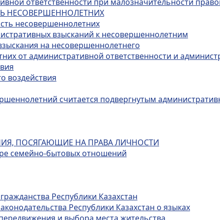
ативной ответственности при малозначительности прав
СТЬ НЕСОВЕРШЕННОЛЕТНИХ
ость несовершеннолетних
нистративных взысканий к несовершеннолетним
 взыскания на несовершеннолетнего
тних от административной ответственности и админист
твия
го воздействия
овершеннолетний считается подвергнутым администрати
НИЯ, ПОСЯГАЮЩИЕ НА ПРАВА ЛИЧНОСТИ
фере семейно-бытовых отношений
 гражданства Республики Казахстан
законодательства Республики Казахстан о языках
 передвижения и выбора места жительства