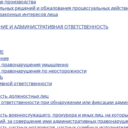
де производства
альных решений и обжалования процессуальных действ
и законных интересов лица
НИЕ И АДМИНИСТРАТИВНАЯ ОТВЕТСТВЕННОСТЬ
ИЕ
ение
го правонарушения умышленно
о правонарушения по неосторожности
ТЬ
ивной ответственности
ость должностных лиц
й ответственности при обнаружении или фиксации адми
ость военнослужащего, прокурора и иных лиц, на котор
ий, за совершение ими административных правонаруш
сть частных нотариусов, частных судебных исполнителе