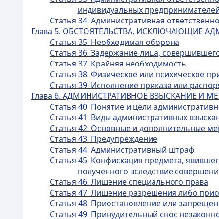
индивидуальных предпринимателей
Статья 34. Административная ответственн
Глава 5. ОБСТОЯТЕЛЬСТВА, ИСКЛЮЧАЮЩИЕ А
Статья 35. Необходимая оборона
Статья 36. Задержание лица, совершившег
Статья 37. Крайняя необходимость
Статья 38. Физическое или психическое п
Статья 39. Исполнение приказа или распо
Глава 6. АДМИНИСТРАТИВНОЕ ВЗЫСКАНИЕ И 
Статья 40. Понятие и цели административн
Статья 41. Виды административных взыска
Статья 42. Основные и дополнительные м
Статья 43. Предупреждение
Статья 44. Административный штраф
Статья 45. Конфискация предмета, явивше
полученного вследствие совершен
Статья 46. Лишение специального права
Статья 47. Лишение разрешения либо приос
Статья 48. Приостановление или запрещен
Статья 49. Принудительный снос незаконн