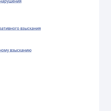
онарушения
ративного взыскания
вному взысканию