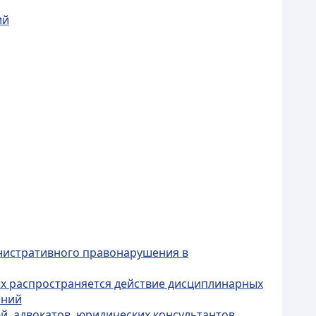
ий
нистративного правонарушения в
ых распространяется действие дисциплинарных
ений
й, адвокатов, юридических консультантов,