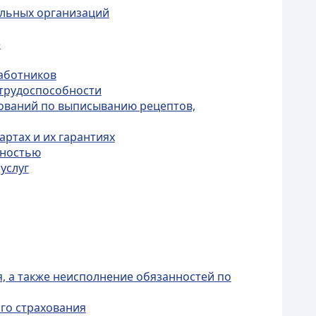
ельных организаций
е
работников
етрудоспособности
бований по выписыванию рецептов,
ртах и их гарантиях
дностью
услуг
, а также неисполнение обязанностей по
ого страхования