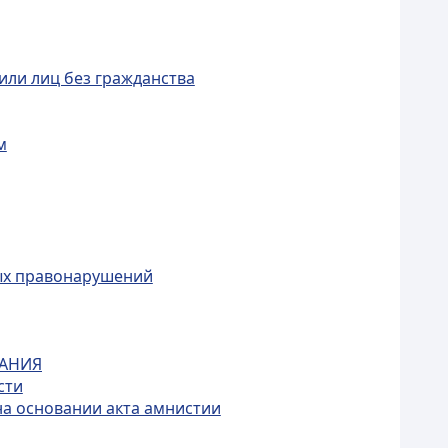
или лиц без гражданства
м
ых правонарушений
КАНИЯ
сти
на основании акта амнистии