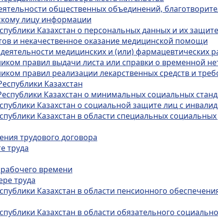
деятельности общественных объединений, благотворит
ескому лицу информации
спублики Казахстан о персональных данных и их защит
ртов и некачественное оказание медицинской помощи
 деятельности медицинских и (или) фармацевтических 
иком правил выдачи листа или справки о временной н
иком правил реализации лекарственных средств и тре
Республики Казахстан
Республики Казахстан о минимальных социальных станда
еспублики Казахстан о социальной защите лиц с инвали
спублики Казахстан в области специальных социальных 
чения трудового договора
е труда
 рабочего времени
ере труда
спублики Казахстан в области пенсионного обеспечения
спублики Казахстан в области обязательного социальн