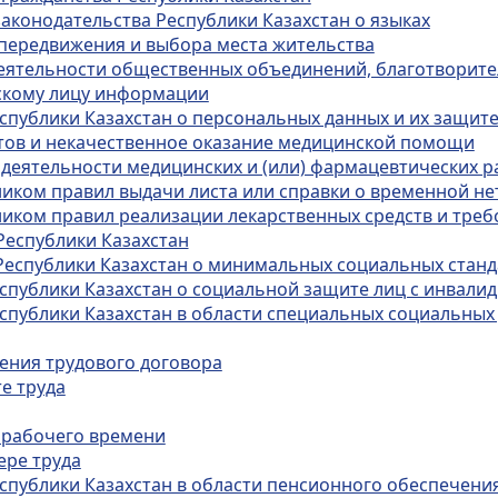
законодательства Республики Казахстан о языках
 передвижения и выбора места жительства
деятельности общественных объединений, благотворит
ескому лицу информации
спублики Казахстан о персональных данных и их защит
ртов и некачественное оказание медицинской помощи
 деятельности медицинских и (или) фармацевтических 
иком правил выдачи листа или справки о временной н
иком правил реализации лекарственных средств и тре
Республики Казахстан
Республики Казахстан о минимальных социальных станда
еспублики Казахстан о социальной защите лиц с инвали
спублики Казахстан в области специальных социальных 
чения трудового договора
е труда
 рабочего времени
ере труда
спублики Казахстан в области пенсионного обеспечения