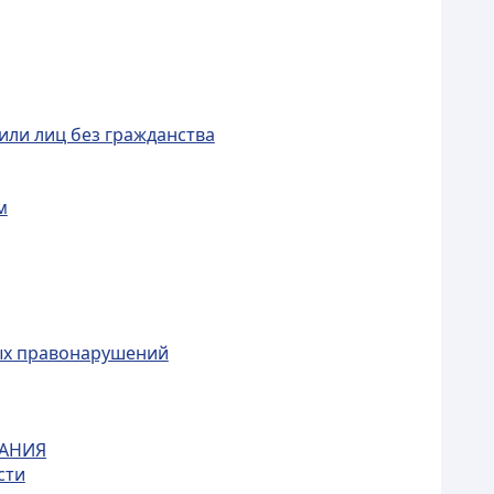
или лиц без гражданства
м
ых правонарушений
КАНИЯ
сти