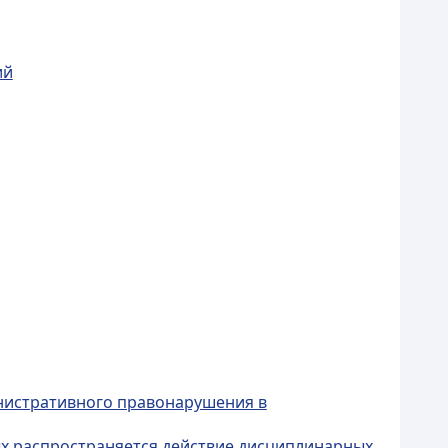
ий
нистративного правонарушения в
ых распространяется действие дисциплинарных