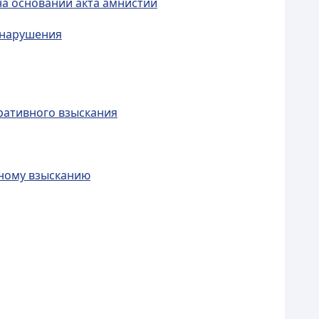
на основании акта амнистии
онарушения
ративного взыскания
вному взысканию