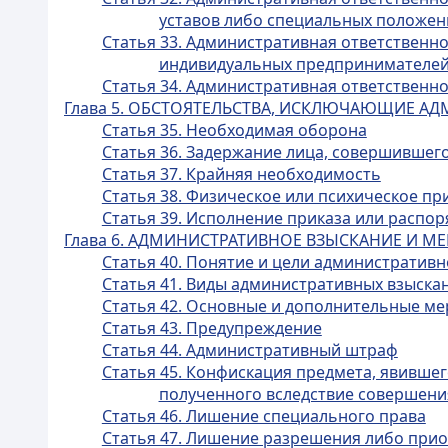
уставов либо специальных положен
Статья 33. Административная ответственно
индивидуальных предпринимателей
Статья 34. Административная ответственн
Глава 5. ОБСТОЯТЕЛЬСТВА, ИСКЛЮЧАЮЩИЕ А
Статья 35. Необходимая оборона
Статья 36. Задержание лица, совершившег
Статья 37. Крайняя необходимость
Статья 38. Физическое или психическое п
Статья 39. Исполнение приказа или распо
Глава 6. АДМИНИСТРАТИВНОЕ ВЗЫСКАНИЕ И 
Статья 40. Понятие и цели административн
Статья 41. Виды административных взыска
Статья 42. Основные и дополнительные м
Статья 43. Предупреждение
Статья 44. Административный штраф
Статья 45. Конфискация предмета, явивше
полученного вследствие совершен
Статья 46. Лишение специального права
Статья 47. Лишение разрешения либо приос