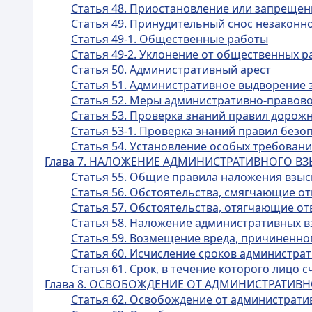
Статья 48. Приостановление или запрещен
Статья 49. Принудительный снос незаконн
Статья 49-1. Общественные работы
Статья 49-2. Уклонение от общественных р
Статья 50. Административный арест
Статья 51. Административное выдворение 
Статья 52. Меры административно-правово
Статья 53. Проверка знаний правил дорож
Статья 53-1. Проверка знаний правил без
Статья 54. Установление особых требован
Глава 7. НАЛОЖЕНИЕ АДМИНИСТРАТИВНОГО В
Статья 55. Общие правила наложения взы
Статья 56. Обстоятельства, смягчающие о
Статья 57. Обстоятельства, отягчающие о
Статья 58. Наложение административных 
Статья 59. Возмещение вреда, причиненн
Статья 60. Исчисление сроков администра
Статья 61. Срок, в течение которого лицо
Глава 8. ОСВОБОЖДЕНИЕ ОТ АДМИНИСТРАТИВ
Статья 62. Освобождение от административ