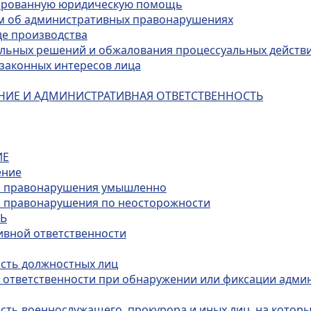
цированную юридическую помощь
лам об административных правонарушениях
де производства
альных решений и обжалования процессуальных действ
и законных интересов лица
НИЕ И АДМИНИСТРАТИВНАЯ ОТВЕТСТВЕННОСТЬ
ИЕ
ение
го правонарушения умышленно
о правонарушения по неосторожности
ТЬ
ивной ответственности
ость должностных лиц
й ответственности при обнаружении или фиксации адми
ость военнослужащего, прокурора и иных лиц, на котор