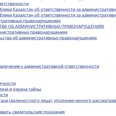
ветственности
публики Казахстан об ответственности за администрати
публики Казахстан об ответственности за администрати
истративных правонарушениях
ЬСТВА ОБ АДМИНИСТРАТИВНЫХ ПРАВОНАРУШЕНИЯХ
министративных правонарушениях
ельства об административных правонарушениях
ивлечения к административной ответственности
личности
изни и охрана тайны
ости
органа (должностного лица), уполномоченного рассматр
авать свидетельские показания