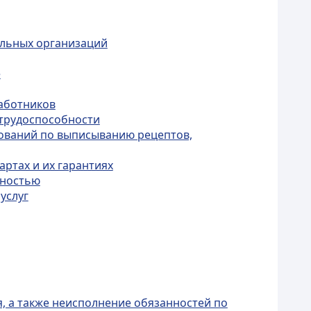
ельных организаций
е
работников
етрудоспособности
бований по выписыванию рецептов,
ртах и их гарантиях
дностью
услуг
, а также неисполнение обязанностей по