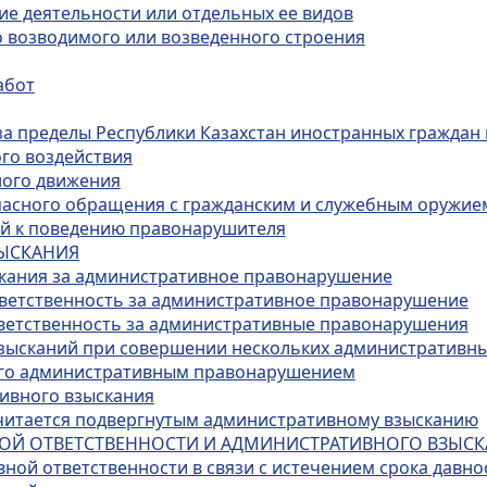
ие деятельности или отдельных ее видов
о возводимого или возведенного строения
абот
за пределы Республики Казахстан иностранных граждан 
го воздействия
ного движения
опасного обращения с гражданским и служебным оружие
ий к поведению правонарушителя
ЗЫСКАНИЯ
скания за административное правонарушение
тветственность за административное правонарушение
тветственность за административные правонарушения
взысканий при совершении нескольких административн
ого административным правонарушением
тивного взыскания
 считается подвергнутым административному взысканию
НОЙ ОТВЕТСТВЕННОСТИ И АДМИНИСТРАТИВНОГО ВЗЫС
ной ответственности в связи с истечением срока давно