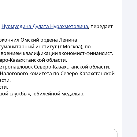
и
Нурмулдина Дулата Нурахметовича
, передает
, окончил Омский ордена Ленина
уманитарный институт (г.Москва), по
своением квалификации экономист-финансист.
еро-Казахстанской области.
етропавловск Северо-Казахстанской области.
я Налогового комитета по Северо-Казахстанской
асти.
ти.
вой службы», юбилейной медалью.