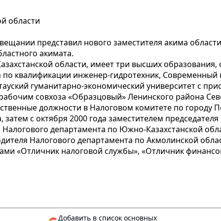
ой области
овещании представил нового заместителя акима област
бластного акимата.
-Казахстанской области, имеет три высших образования
а по квалификации инженер-гидротехник, Современный г
ауский гуманитарно-экономический университет с при
 рабочим совхоза «Образцовый» Ленинского района Сев
рственные должности в Налоговом комитете по городу П
, затем с октября 2000 года заместителем председател
м Налогового департамента по Южно-Казахстанской обл
одителя Налогового департамента по Акмолинской облас
ками «Отличник налоговой службы», «Отличник финансо
Добавить в список основных