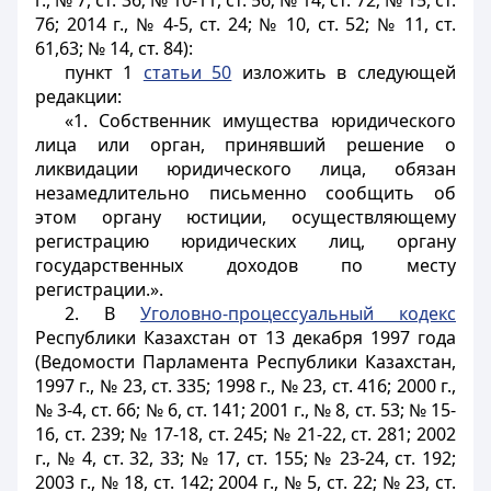
г., № 7, ст. 36; № 10-11, ст. 56; № 14, ст. 72; № 15, ст.
76; 2014 г., № 4-5, ст. 24; № 10, ст. 52; № 11, ст.
61,63; № 14, ст. 84):
пункт 1
статьи 50
изложить в следующей
редакции:
«1. Собственник имущества юридического
лица или орган, принявший решение о
ликвидации юридического лица, обязан
незамедлительно письменно сообщить об
этом органу юстиции, осуществляющему
регистрацию юридических лиц, органу
государственных доходов по месту
регистрации.».
2. В
Уголовно-процессуальный кодекс
Республики Казахстан от 13 декабря 1997 года
(Ведомости Парламента Республики Казахстан,
1997 г., № 23, ст. 335; 1998 г., № 23, ст. 416; 2000 г.,
№ 3-4, ст. 66; № 6, ст. 141; 2001 г., № 8, ст. 53; № 15-
16, ст. 239; № 17-18, ст. 245; № 21-22, ст. 281; 2002
г., № 4, ст. 32, 33; № 17, ст. 155; № 23-24, ст. 192;
2003 г., № 18, ст. 142; 2004 г., № 5, ст. 22; № 23, ст.