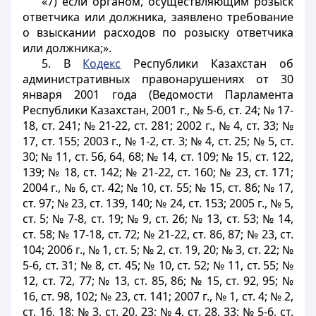
«7) если органом, осуществляющим розыск
ответчика или должника, заявлено требование
о взыскании расходов по розыску ответчика
или должника;».
5. В
Кодекс
Республики Казахстан об
административных правонарушениях от 30
января 2001 года (Ведомости Парламента
Республики Казахстан, 2001 г., № 5-6, ст. 24; № 17-
18, ст. 241; № 21-22, ст. 281; 2002 г., № 4, ст. 33; №
17, ст. 155; 2003 г., № 1-2, ст. 3; № 4, ст. 25; № 5, ст.
30; № 11, ст. 56, 64, 68; № 14, ст. 109; № 15, ст. 122,
139; № 18, ст. 142; № 21-22, ст. 160; № 23, ст. 171;
2004 г., № 6, ст. 42; № 10, ст. 55; № 15, ст. 86; № 17,
ст. 97; № 23, ст. 139, 140; № 24, ст. 153; 2005 г., № 5,
ст. 5; № 7-8, ст. 19; № 9, ст. 26; № 13, ст. 53; № 14,
ст. 58; № 17-18, ст. 72; № 21-22, ст. 86, 87; № 23, ст.
104; 2006 г., № 1, ст. 5; № 2, ст. 19, 20; № 3, ст. 22; №
5-6, ст. 31; № 8, ст. 45; № 10, ст. 52; № 11, ст. 55; №
12, ст. 72, 77; № 13, ст. 85, 86; № 15, ст. 92, 95; №
16, ст. 98, 102; № 23, ст. 141; 2007 г., № 1, ст. 4; № 2,
ст. 16, 18; № 3, ст. 20, 23; № 4, ст. 28, 33; № 5-6, ст.