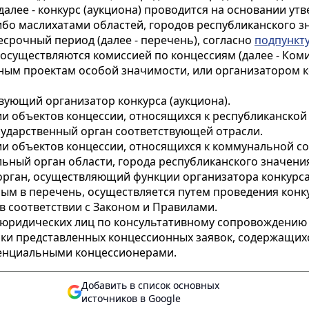
 (далее - конкурс (аукциона) проводится на основании
бо маслихатами областей, городов республиканского з
есрочный период (далее - перечень), согласно
подпункту
 осуществляются комиссией по концессиям (далее - Ко
ным проектам особой значимости, или организатором ко
вующий организатор конкурса (аукциона).
ии объектов концессии, относящихся к республиканской
сударственный орган соответствующей отрасли.
ии объектов концессии, относящихся к коммунальной со
ный орган области, города республиканского значения
орган, осуществляющий функции организатора конкурса 
ым в перечень, осуществляется путем проведения конку
в соответствии с Законом и Правилами.
ет юридических лиц по консультативному сопровождению
нки представленных концессионных заявок, содержащих
отенциальными концессионерами.
Добавить в список основных
источников в Google