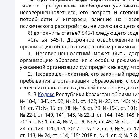
тяжкого преступления необходимо учитывать,
несовершеннолетнего, его возраст и степень
потребности и интересы, влияние на несо
психического расстройства, не исключающего 
8) дополнить статьей 545-1 следующего сод
«Статья 545-1. Досрочное освобождение 
организацию образования с особым режимом 
1. Несовершеннолетний может быть дос
организацию образования с особым режимом 
указанной организации суд придет к выводу, ч
2. Несовершеннолетний, его законный пред
пребывания в организации образования с ос
своего исправления в дальнейшем не нуждаетс
5. В
Кодекс
Республики Казахстан об админис
№ 18-І, 18-ІІ, ст. 92; № 21, ст. 122; № 23, ст. 143; № 2
14, ст. 71; № 15, ст. 78; № 16, ст. 79; № 19-І, ст. 101;
№ 22-І, ст. 140, 141, 143; № 22-II, ст. 144, 145, 148; 
2016 г., № 1, ст. 4; № 2, ст. 9; № 6, ст. 45; № 7-І, ст. 
24, ст. 124, 126, 131; 2017 г., № 1-2, ст. 3; № 9, ст. 1
ст. 113; № 24, ст. 114, 115; 2018 г., № 1, ст. 4; № 7-8,