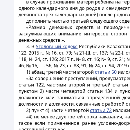
в случае проживания матери ребенка на те
одного календарного дня до родов и семидесят
девяноста трех календарных дней) после родов.»
дополнить частью третьей следующего сод
«Размер денежных средств и периодичн
заслуживающих внимание интересов сторон 
денежных средств.».
3. В
Уголовный кодекс
Республики Казахстан о
122; 2015 г., № 16, ст. 79; № 21-III, ст. 137; № 22-І, ст
118; № 24, ст. 126; 2017 г., № 8, ст. 16; № 9, ст. 21; №
46; № 16, ст. 56; № 23, ст. 88, 91; № 24, ст. 94; 2019 г.
1) абзац третий части второй
статьи 50
излож
«За совершение преступлений, предусмотренн
статьи 122, частями второй и третьей статьи 
пунктом 2) части четвертой статьи 134 и пун
должности или заниматься определенной дея
должности и должности, связанные с работой с
2) пункт 4) части четвертой
статьи 72
изложи
«4) не менее двух третей срока наказания, 
также если примененное ранее условно-дос
настоящей статьи;»;