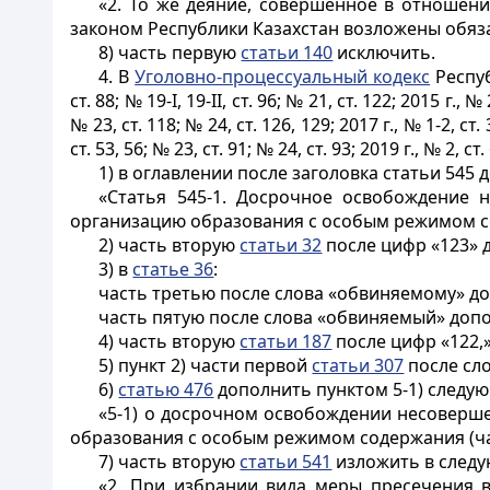
«2. То же деяние, совершенное в отношен
законом Республики Казахстан возложены обязан
8) часть первую
статьи 140
исключить.
4. В
Уголовно-процессуальный кодекс
Респуб
ст. 88; № 19-І, 19-II, ст. 96; № 21, ст. 122; 2015 г., № 
№ 23, ст. 118; № 24, ст. 126, 129; 2017 г., № 1-2, ст. 
ст. 53, 56; № 23, ст. 91; № 24, ст. 93; 2019 г., № 2, ст. 
1) в оглавлении после заголовка статьи 545
«Статья 545-1. Досрочное освобождение 
организацию образования с особым режимом с
2) часть вторую
статьи 32
после цифр «123» 
3) в
статье 36
:
часть третью после слова «обвиняемому» до
часть пятую после слова «обвиняемый» допо
4) часть вторую
статьи 187
после цифр «122,»
5) пункт 2) части первой
статьи 307
после сло
6)
статью 476
дополнить пунктом 5-1) следу
«5-1) о досрочном освобождении несоверш
образования с особым режимом содержания (част
7) часть вторую
статьи 541
изложить в следу
«2. При избрании вида меры пресечения 