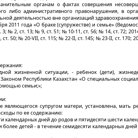
хранительным органам о фактах совершения несовер
ого либо административного правонарушения, в орга
льной деятельностью вне организаций здравоохранения;
ря 2011 года «О браке (супружестве) и семье» (Ведомос
. 3; № 2, ст. 13; № 9, ст. 51; № 10-11, ст. 56; № 14, ст. 72; 2014 
 ст. 50; № 20-VII, ст. 115; № 22-II, ст. 145; № 23-II, ст. 170; 201
держания:
удной жизненной ситуации, - ребенок (дети), жизне
Законом Республики Казахстан «О специальных социал
помощью семьи;»;
ии:
е являющегося супругом матери, установлена, мать р
асходы по ее содержанию:
ти календарных дней до родов и пятидесяти шести кален
 более детей - в течение семидесяти календарных дней