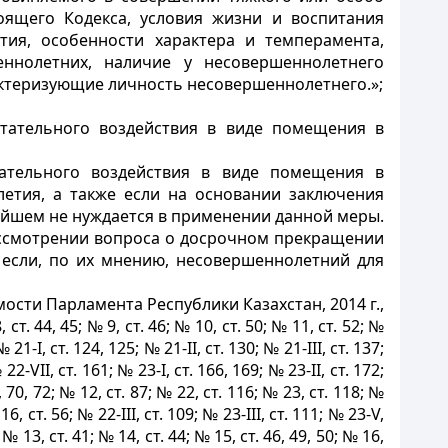
оящего Кодекса, условия жизни и воспитания
тия, особенности характера и темперамента,
ннолетних, наличие у несовершеннолетнего
актеризующие личность несовершеннолетнего.»;
тательного воздействия в виде помещения в
ательного воздействия в виде помещения в
етия, а также если на основании заключения
нейшем не нуждается в применении данной меры.
рассмотрении вопроса о досрочном прекращении
если, по их мнению, несовершеннолетний для
сти Парламента Республики Казахстан, 2014 г.,
8, ст. 44, 45; № 9, ст. 46; № 10, ст. 50; № 11, ст. 52; №
 21-І, ст. 124, 125; № 21-II, ст. 130; № 21-III, ст. 137;
22-VII, ст. 161; № 23-І, ст. 166, 169; № 23-II, ст. 172;
 68, 70, 72; № 12, ст. 87; № 22, ст. 116; № 23, ст. 118; №
16, ст. 56; № 22-III, ст. 109; № 23-III, ст. 111; № 23-V,
; № 13, ст. 41; № 14, ст. 44; № 15, ст. 46, 49, 50; № 16,