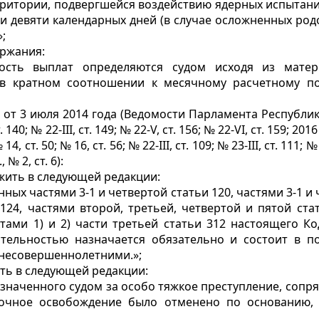
рритории, подвергшейся воздействию ядерных испытаний
и девяти календарных дней (в случае осложненных родо
;
ержания:
ость выплат определяются судом исходя из мате
в кратном соотношении к месячному расчетному п
т 3 июля 2014 года (Ведомости Парламента Республики Каза
. 140; № 22-III, ст. 149; № 22-V, ст. 156; № 22-VI, ст. 159; 2016 г
 14, ст. 50; № 16, ст. 56; № 22-III, ст. 109; № 23-III, ст. 111; № 
, № 2, ст. 6):
ить в следующей редакции:
ых частями 3-1 и четвертой статьи 120, частями 3-1 и 
124, частями второй, третьей, четвертой и пятой ста
ктами 1) и 2) части третьей статьи 312 настоящего 
тельностью назначается обязательно и состоит в п
 несовершеннолетними.»;
ть в следующей редакции:
назначенного судом за особо тяжкое преступление, сопр
рочное освобождение было отменено по основанию, 