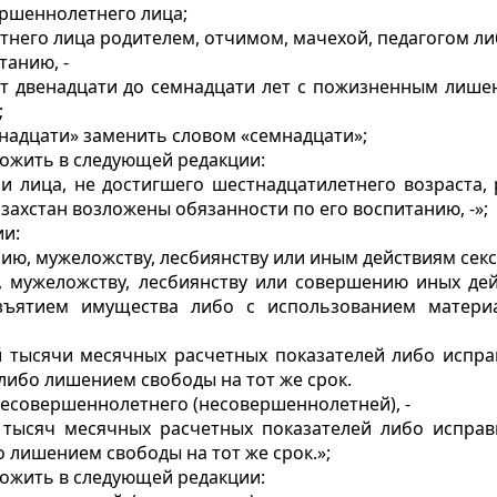
ршеннолетнего лица;
него лица родителем, отчимом, мачехой, педагогом ли
танию, -
т двенадцати до семнадцати лет с пожизненным лише
;
тнадцати» заменить словом «семнадцати»;
ожить в следующей редакции:
и лица, не достигшего шестнадцатилетнего возраста,
захстан возложены обязанности по его воспитанию, -»;
ии:
ию, мужеложству, лесбиянству или иным действиям сек
 мужеложству, лесбиянству или совершению иных дей
зъятием имущества либо с использованием матери
 тысячи месячных расчетных показателей либо испра
 либо лишением свободы на тот же срок.
несовершеннолетнего (несовершеннолетней), -
 тысяч месячных расчетных показателей либо испра
о лишением свободы на тот же срок.»;
ожить в следующей редакции: