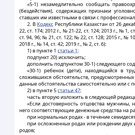
«5-1) незамедлительно сообщать правоо
(бездействия), содержащих признаки уголовн
ставших им известными в связи с профессиона
2. В
Кодекс
Республики Казахстан от 26 декаб
22, ст. 174; 2012 г., № 21-22, ст. 124; 2013 г., № 1, ст
ст. 94, 96; № 21, ст. 122; № 22, ст. 128; 2015 г., № 10,
2018 г., № 14, ст. 42; 2019 г., № 2, ст. 6):
1) в пункте 1
статьи 1
:
подпункт 20) исключить;
дополнить подпунктом 30-1) следующего со
«30-1) ребенок (дети), находящийся в тр
сложившихся обстоятельств, предусмотренных 
данные обстоятельства самостоятельно или с 
2) в пункте 5
статьи 47
:
часть вторую изложить в следующей редакц
«Если достоверность отцовства мужчины, н
него соответствующие денежные средства на р
при нормальных родах - в течение семидеся
при осложненных родах или рождении двух и
родов;