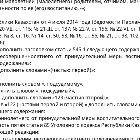
ии малолетней (малолетнего) родителем, отчимом, мач
ности по ее (его) воспитанию, -»;
лики Казахстан от 4 июля 2014 года (Ведомости Парламент
20-VII, ст. 115; № 21-III, ст. 137; № 22-V, ст. 156; № 22-VI, ст. 1
3; № 8, ст. 16; № 14, ст. 50, 53; № 16, ст. 56; № 21, ст. 98, 102;
6):
 дополнить заголовком статьи 545-1 следующего содержа
несовершеннолетнего от принудительной меры воспи
одержания»;
дополнить словами «(частью первой)»;
полнить словом «, подсудимому»;
лнить словом «, подсудимый»;
 дополнить словами «123 (частью второй),»;
в «122 (частями первой и второй),» дополнить словами «
ющего содержания:
еннолетнего от принудительной меры воспитательного
ь пятая статьи 85 Уголовного кодекса Республики Каза
ющей редакции:
в отношении несовершеннолетнего подозреваемого, 