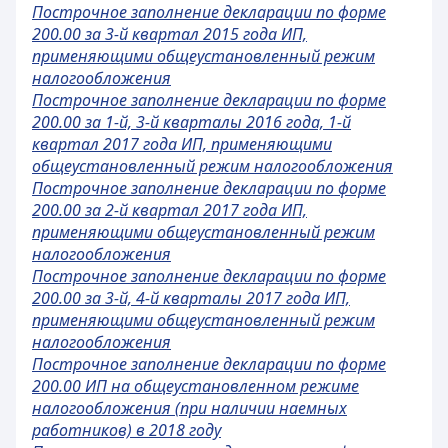
Построчное заполнение декларации по форме
200.00 за 3-й квартал 2015 года ИП,
применяющими общеустановленный режим
налогообложения
Построчное заполнение декларации по форме
200.00 за 1-й, 3-й кварталы 2016 года, 1-й
квартал 2017 года ИП, применяющими
общеустановленный режим налогообложения
Построчное заполнение декларации по форме
200.00 за 2-й квартал 2017 года ИП,
применяющими общеустановленный режим
налогообложения
Построчное заполнение декларации по форме
200.00 за 3-й, 4-й кварталы 2017 года ИП,
применяющими общеустановленный режим
налогообложения
Построчное заполнение декларации по форме
200.00 ИП на общеустановленном режиме
налогообложения (при наличии наемных
работников) в 2018 году