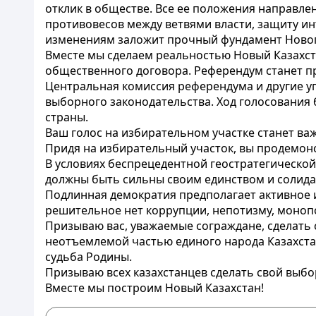
отклик в обществе. Все ее положения направле
противовесов между ветвями власти, защиту ин
изменениям заложит прочный фундамент Нового
Вместе мы сделаем реальностью Новый Казахст
общественного договора. Референдум станет п
Центральная комиссия референдума и другие у
выборного законодательства. Ход голосовани
страны.
Ваш голос на избирательном участке станет в
Придя на избирательный участок, вы продемон
В условиях беспрецедентной геостратегическо
должны быть сильны своим единством и солид
Подлинная демократия предполагает активное и
решительное нет коррупции, непотизму, монопо
Призываю вас, уважаемые сограждане, сделать 
неотъемлемой частью единого народа Казахстана
судьба Родины.
Призываю всех казахстанцев сделать свой выбо
Вместе мы построим Новый Казахстан!