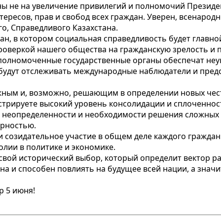
ны не на увеличение привилегий и полномочий Президен
тересов, прав и свобод всех граждан. Уверен, всенаро
, Справедливого Казахстана.
ан, в котором социальная справедливость будет главно
роверкой нашего общества на гражданскую зрелость и 
полномоченные государственные органы обеспечат неу
я будут отслеживать международные наблюдатели и пре
ажным и, возможно, решающим в определении новых че
стрируете высокий уровень консолидации и сплоченнос
й неопределенности и необходимости решения сложных 
арностью.
 созидательное участие в общем деле каждого граждани
лии в политике и экономике.
свой исторический выбор, который определит вектор раз
 и способен повлиять на будущее всей нации, а значит 
р 5 июня!