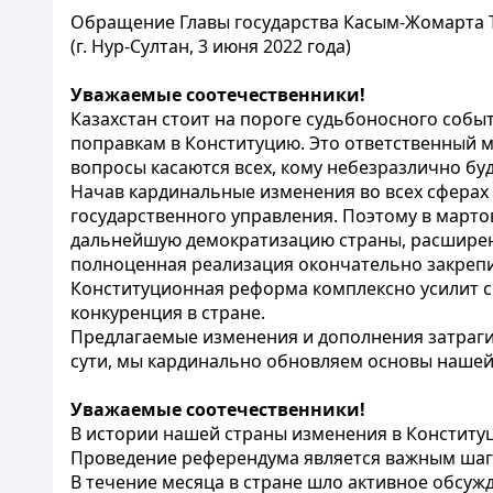
Обращение Главы государства Касым-Жомарта Т
(г. Нур-Султан, 3 июня 2022 года)
Уважаемые соотечественники!
Казахстан стоит на пороге судьбоносного соб
поправкам в Конституцию. Это ответственный мо
вопросы касаются всех, кому небезразлично бу
Начав кардинальные изменения во всех сфера
государственного управления. Поэтому в март
дальнейшую демократизацию страны, расширени
полноценная реализация окончательно закрепи
Конституционная реформа комплексно усилит си
конкуренция в стране.
Предлагаемые изменения и дополнения затрагив
сути, мы кардинально обновляем основы нашей
Уважаемые соотечественники!
В истории нашей страны изменения в Конститу
Проведение референдума является важным шаго
В течение месяца в стране шло активное обсу