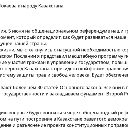
окаева к народу Казахстана
ытия. 5 июня на общенациональном референдуме наши 
мент, который определит, как будет развиваться наше 
дущее нашей страны.
х жизни, мы столкнулись с насущной необходимостью к
овском Послании я представил масштабную программу п
е участия граждан в управлении государством, повыш
т переход Казахстана к президентской форме правлени
стему защиты прав и свобод человека. Будет обеспече
ают более чем 30 статей Основного закона. Все они в 
 государственности и закладываем фундамент Второй Р
цию впервые будут вноситься через общенародный реф
м на пути построения в Казахстане развитого демокра
ждение и разъяснение проекта конституционных поправ