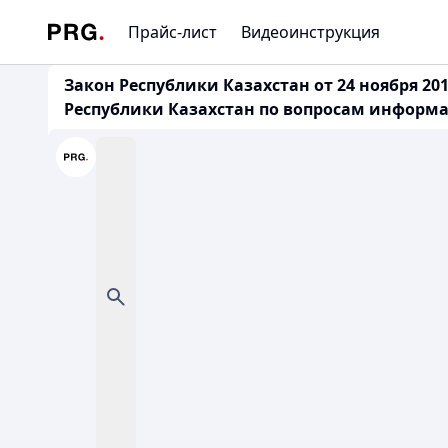
Прайс-лист
Видеоинструкция
Закон Республики Казахстан от 24 ноября 2
Республики Казахстан по вопросам информ