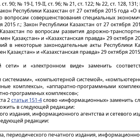
, ст. 90; № 19-I, 19-II, ст. 96; № 21, ст. 122; № 22, ст. 128, 131;
т. 78; Закон Республики Казахстан от 27 октября 2015 год
по вопросам совершенствования специальных экономиче
я 2015 г.; Закон Республики Казахстан от 27 октября 
Казахстан по вопросам развития дорожно-транспортн
мен Қазақстан» и «Казахстанская правда» 29 октября 201
ий в некоторые законодательные акты Республики Ка
н Қазақстан» и «Казахстанская правда» 29 октября 2015 г
й сети» и «электронном виде» заменить соответс
системами», «компьютерной системой», «компьютерно
мные комплексы», «аппаратно-программными комплек
атно-программных комплексов»;
кта 2
статьи 151-4
слово «информационных» заменить с
ожить в следующей редакции:
ого издания, информационного агентства и сетевого изд
ледующей редакции:
ала, периодического печатного издания, информационног