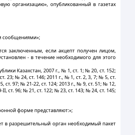
овую организацию», опубликованный в газетах
ми сообщениями»;
тся заключенным, если акцепт получен лицом,
установлен - в течение необходимого для этого
и Казахстан, 2007 г., № 1, ст. 1; № 20, ст. 152;
т. 23; № 24, ст. 146; 2011 г., № 1, ст. 2, 3, 7; № 5, ст.
5, ст. 97; № 21-22, ст. 124; 2013 г., № 9, ст. 51; № 12,
9-II, ст. 96; № 21, ст. 122; № 23, ст. 143; № 24, ст. 145;
ронной форме представляют:»;
ет в разрешительный орган необходимый пакет