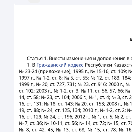
Статья 1.
Внести изменения и дополнения в 
1. В
Гражданский кодекс
Республики Казахста
№ 23-24 (приложение); 1995 г., № 15-16, ст. 109; №
1997 г., № 1-2, ст. 8; № 5, ст. 55; № 12, ст. 183, 184
1999 г., № 20, ст. 727, 731; № 23, ст. 916; 2000 г., № 
ст. 102; 2003 г., № 1-2, ст. 3; № 11, ст. 56, 57, 66; №
14, ст. 58; № 23, ст. 104; 2006 г., № 1, ст. 4; № 3, ст. 
16, ст. 131; № 18, ст. 143; № 20, ст. 153; 2008 г., № 1
19, ст. 88; № 24, ст. 125, 134; 2010 г., № 1-2, ст. 2; №
16, ст. 129; № 24, ст. 196; 2012 г., № 1, ст. 5; № 2, ст
№ 7, ст. 36; № 10-11, ст. 56; № 14, ст. 72; № 15, ст. 76
№ 8, ст. 42, 45; № 13, ст. 68; № 15, ст. 78; №