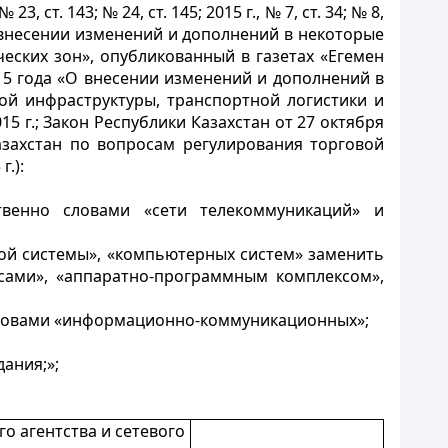
 № 23, ст. 143; № 24, ст. 145; 2015 г., № 7, ст. 34; № 8,
а «О внесении изменений и дополнений в некоторые
ских зон», опубликованный в газетах «Егемен
2015 года «О внесении изменений и дополнений в
ой инфраструктуры, транспортной логистики и
5 г.; Закон Республики Казахстан от 27 октября
захстан по вопросам регулирования торговой
.):
твенно словами «сети телекоммуникаций» и
й системы», «компьютерных систем» заменить
сами», «аппаратно-программным комплексом»,
ловами «информационно-коммуникационных»;
ания;»;
о агентства и сетевого