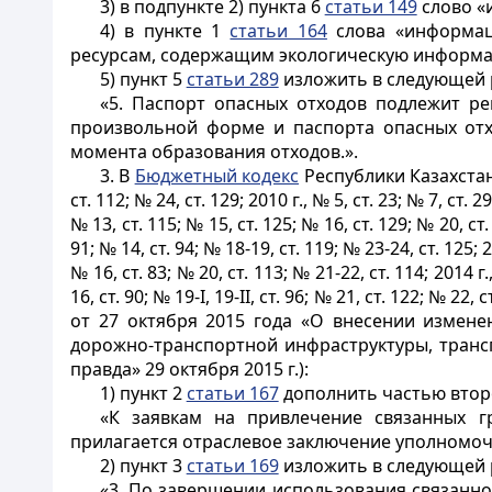
3) в подпункте 2) пункта 6
статьи 149
слово «
4) в пункте 1
статьи 164
слова «информац
ресурсам, содержащим экологическую информ
5) пункт 5
статьи 289
изложить в следующей 
«5. Паспорт опасных отходов подлежит р
произвольной форме и паспорта опасных отх
момента образования отходов.».
3. В
Бюджетный кодекс
Республики Казахстан 
ст. 112; № 24, ст. 129; 2010 г., № 5, ст. 23; № 7, ст. 29
№ 13, ст. 115; № 15, ст. 125; № 16, ст. 129; № 20, ст. 1
91; № 14, ст. 94; № 18-19, ст. 119; № 23-24, ст. 125; 20
№ 16, ст. 83; № 20, ст. 113; № 21-22, ст. 114; 2014 г.,
16, ст. 90; № 19-I, 19-II, ст. 96; № 21, ст. 122; № 22
от 27 октября 2015 года «О внесении измене
дорожно-транспортной инфраструктуры, трансп
правда» 29 октября 2015 г.):
1) пункт 2
статьи 167
дополнить частью втор
«К заявкам на привлечение связанных г
прилагается отраслевое заключение уполномоче
2) пункт 3
статьи 169
изложить в следующей 
«3. По завершении использования связанно