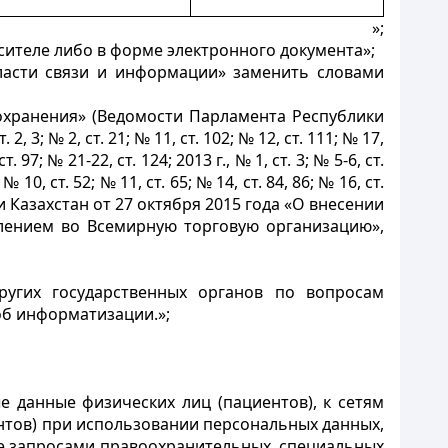
»;
ителе либо в форме электронного документа»;
асти связи и информации» заменить словами
оохранения» (Ведомости Парламента Республики
т. 2, 3; № 2, ст. 21; № 11, ст. 102; № 12, ст. 111; № 17,
ст. 97; № 21-22, ст. 124; 2013 г., № 1, ст. 3; № 5-6, ст.
; № 10, ст. 52; № 11, ст. 65; № 14, ст. 84, 86; № 16, ст.
публики Казахстан от 27 октября 2015 года «О внесении
плением во Всемирную торговую организацию»,
угих государственных органов по вопросам
об информатизации.»;
 данные физических лиц (пациентов), к сетям
нтов) при использовании персональных данных,
кже запросами правоохранительных, специальных