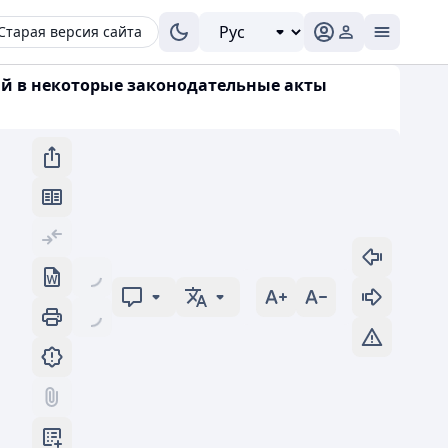
Старая версия сайта
ний в некоторые законодательные акты