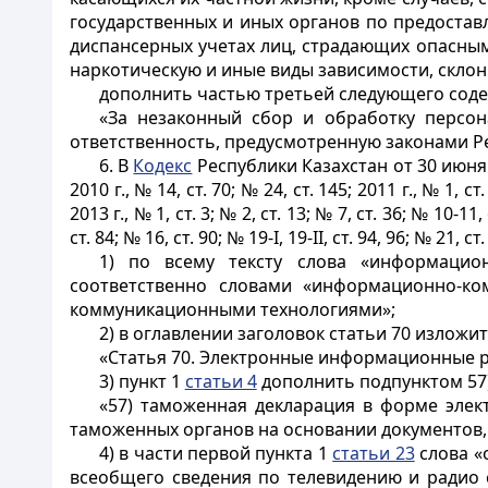
государственных и иных органов по предоста
диспансерных учетах лиц, страдающих опасным
наркотическую и иные виды зависимости, склон
дополнить частью третьей следующего сод
«За незаконный сбор и обработку персон
ответственность, предусмотренную законами Ре
6. В
Кодекс
Республики Казахстан от 30 июня
2010 г., № 14, ст. 70; № 24, ст. 145; 2011 г., № 1, ст
2013 г., № 1, ст. 3; № 2, ст. 13; № 7, ст. 36; № 10-11,
ст. 84; № 16, ст. 90; № 19-I, 19-II, ст. 94, 96; № 21, ст
1) по всему тексту слова «информацио
соответственно словами «информационно-ко
коммуникационными технологиями»;
2) в оглавлении заголовок статьи 70 изложи
«Статья 70. Электронные информационные 
3) пункт 1
статьи 4
дополнить подпунктом 57
«57) таможенная декларация в форме элек
таможенных органов на основании документов,
4) в части первой пункта 1
статьи 23
слова «
всеобщего сведения по телевидению и радио 