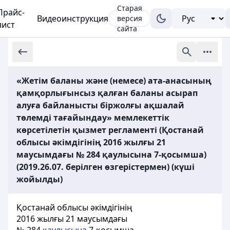
Старая
Прайс-
Видеоинструкция
версия
лист
сайта
«Жетім баланы және (немесе) ата-анасының
қамқорлығынсыз қалған баланы асырап
алуға байланысты біржолғы ақшалай
төлемді тағайындау» мемлекеттік
көрсетілетін қызмет регламенті (Қостанай
облысы әкімдігінің 2016 жылғы 21
маусымдағы № 284 қаулысына 7-қосымша)
(2019.26.07. берілген өзгерістермен) (күші
жойылды)
Қостанай облысы әкімдігінің
2016 жылғы 21 маусымдағы