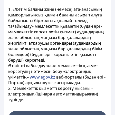
1. «Жетім баланы және (немесе) ата-анасының
қамқорлығынсыз қалған баланы асырап алуға
байланысты біржолғы ақшалай төлемді
тағайындау» мемлекеттік қызметін (бұдан әрі -
мемлекеттік көрсетілетін қызмет) аудандардың
және облыстық маңызы бар қалалардың
жергілікті атқарушы органдары (аудандардың
және облыстық маңызы бар қалалардың білім
бөлімдері) (бұдан әрі - көрсетілетін қызметті
беруші) көрсетеді.
Өтiнiштi қабылдау және мемлекеттiк қызмет
көрсетудің нәтижесiн беру «электрондық
үкіметтің»
www.еgоv.kz
веб-порталы (бұдан әрі -
Портал) арқылы жүзеге асырылады.
2. Мемлекеттік қызметті көрсету нысаны -
электрондық (ішінара автоматтандырылған)
түрінде.