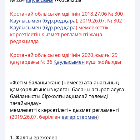
№ 284
қаулысына
7
-қосымша
Қостанай облысы әкімдігінің 2018.27.06 № 300
Қаулысымен
(
бұр.ред.қара
); 2019.26.07. № 302
Қаулысымен
(
бұр.ред.қара
) мемлекеттік
көрсетілетін қызмет регламенті жаңа
редакцияда
Қостанай облысы әкімдігінің 2020 жылғы 29
қаңтардағы № 36
Қаулысымен
күші жойылды
«Жетім баланы және (немесе) ата-анасының
қамқорлығынсыз қалған баланы асырап алуға
байланысты біржолғы ақшалай төлемді
тағайындау»
мемлекеттік көрсетілетін қызмет регламенті
(2019.26.07. берілген
өзгерістермен
)
1. Жалпы ережелер