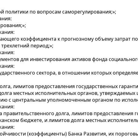
ой политики по вопросам саморегулирования;»;
ания:
ирования;»;
жания:
шающего коэффициента к прогнозному объему затрат п
трехлетний период;»;
жания:
ументов для инвестирования активов фонда социальног
жания:
сударственного сектора, в отношении которых определя
олга, лимитов предоставления государственных гаранти
 долга местных исполнительных органов, утверждаемы
нию с центральным уполномоченным органом по испол
жания:
а правительственного долга, лимитов предоставления г
иканском бюджете, и лимитов долга местных исполнитель
жания:
ойчивости (коэффициенты) Банка Развития, их пороговы