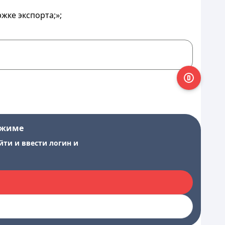
жке экспорта;»;
ежиме
йти и ввести логин и