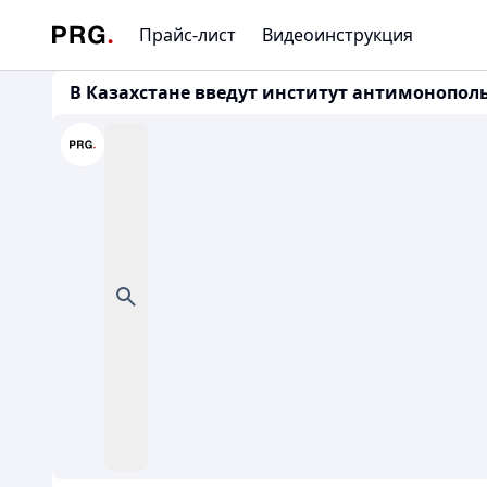
Прайс-лист
Видеоинструкция
В Казахстане введут институт антимонопольн