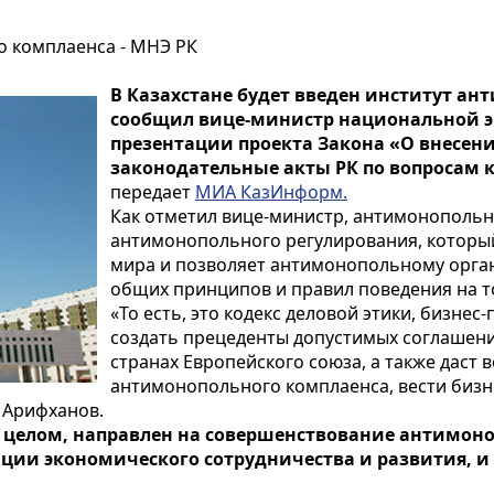
о комплаенса - МНЭ РК
В Казахстане будет введен институт ан
сообщил вице-министр национальной э
презентации проекта Закона «О внесен
законодательные акты РК по вопросам 
передает
МИА КазИнформ.
Как отметил вице-министр, антимонополь
антимонопольного регулирования, который
мира и позволяет антимонопольному орга
общих принципов и правил поведения на т
«То есть, это кодекс деловой этики, бизнес
создать прецеденты допустимых соглашен
странах Европейского союза, а также даст
антимонопольного комплаенса, вести бизн
. Арифханов.
в целом, направлен на совершенствование антимон
ации экономического сотрудничества и развития, и