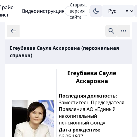
Старая
Прайс-
Видеоинструкция
версия
лист
сайта
Егеубаева Сауле Аскаровна (персональная
справка)
Егеубаева Сауле
Аскаровна
Последняя должность:
Заместитель Председателя
Правления АО «Единый
накопительный
пенсионный фонд»
Дата рождения:
06.05.1977