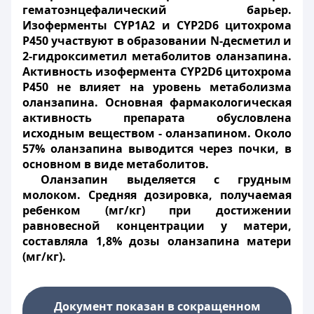
гематоэнцефалический барьер.
Изоферменты CYP1A2 и CYP2D6 цитохрома
Р450 участвуют в образовании N-десметил и
2-гидроксиметил метаболитов оланзапина.
Активность изофермента CYP2D6 цитохрома
Р450 не влияет на уровень метаболизма
оланзапина. Основная фармакологическая
активность препарата обусловлена
исходным веществом - оланзапином. Около
57% оланзапина выводится через почки, в
основном в виде метаболитов.
Оланзапин выделяется с грудным
молоком. Средняя дозировка, получаемая
ребенком (мг/кг) при достижении
равновесной концентрации у матери,
составляла 1,8% дозы оланзапина матери
(мг/кг).
Документ показан в сокращенном