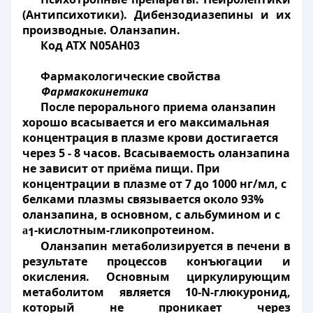
(Антипсихотики). Дибензодиазепины и их
производные. Оланзапин.
Код АТХ N05AH03
Фармакологические свойства
Фармакокинетика
После перорального приема оланзапин
хорошо всасывается и его максимальная
концентрация в плазме крови достигается
через 5 - 8 часов. Всасываемость оланзапина
не зависит от приёма пищи. При
концентрации в плазме от 7 до 1000 нг/мл, с
белками плазмы связывается около 93%
оланзапина, в основном, с альбумином и с
-кислотным-гликопротеином.
a
1
Оланзапин метаболизируется в печени в
результате процессов конъюгации и
окисления. Основным циркулирующим
метаболитом является 10-N-глюкуронид,
который не проникает через