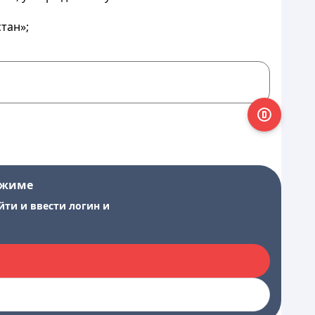
тан»;
ежиме
йти и ввести логин и