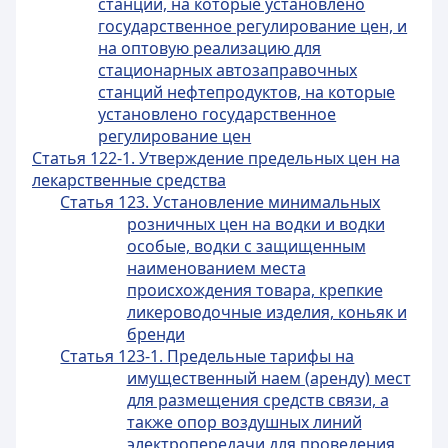
станции, на которые установлено
государственное регулирование цен, и
на оптовую реализацию для
стационарных автозаправочных
станций нефтепродуктов, на которые
установлено государственное
регулирование цен
Статья 122-1. Утверждение предельных цен на
лекарственные средства
Статья 123. Установление минимальных
розничных цен на водки и водки
особые, водки с защищенным
наименованием места
происхождения товара, крепкие
ликероводочные изделия, коньяк и
бренди
Статья 123-1. Предельные тарифы на
имущественный наем (аренду) мест
для размещения средств связи, а
также опор воздушных линий
электропередачи для проведения