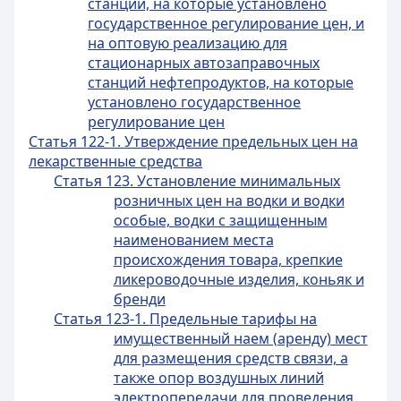
станции, на которые установлено
государственное регулирование цен, и
на оптовую реализацию для
стационарных автозаправочных
станций нефтепродуктов, на которые
установлено государственное
регулирование цен
Статья 122-1. Утверждение предельных цен на
лекарственные средства
Статья 123. Установление минимальных
розничных цен на водки и водки
особые, водки с защищенным
наименованием места
происхождения товара, крепкие
ликероводочные изделия, коньяк и
бренди
Статья 123-1. Предельные тарифы на
имущественный наем (аренду) мест
для размещения средств связи, а
также опор воздушных линий
электропередачи для проведения