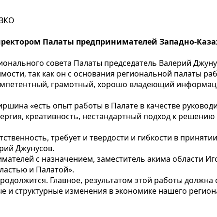
 ЗКО
ректором Палаты предпринимателей Западно-Казах
ионального совета Палаты председатель Валерий Джуну
ости, так как он с основания региональной палаты ра
компетентный, грамотный, хорошо владеющий информац
аиршина «есть опыт работы в Палате в качестве руковод
нергия, креативность, нестандартный подход к решению
ственность, требует и твердости и гибкости в приняти
ерий Джунусов.
мателей с назначением, заместитель акима области Иг
ластью и Палатой».
родолжится. Главное, результатом этой работы должна 
 структурные изменения в экономике нашего региона»,