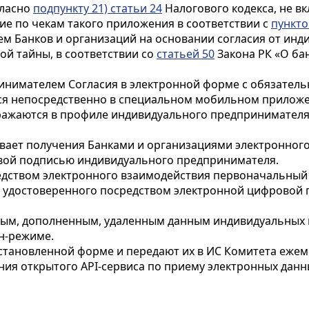
гласно
подпункту 21) статьи 24
Налогового кодекса, не в
е по чекам такого приложения в соответствии с
пункто
м Банков и организаций на основании согласия от ин
й тайны, в соответствии со
статьей 50
Закона РК «О ба
инимателем Согласия в электронной форме с обязатель
я непосредственно в специальном мобильном приложени
тражаются в профиле индивидуального предпринимател
ает получения Банками и организациями электронног
овой подписью индивидуального предпринимателя.
редством электронного взаимодействия первоначальны
я, удостоверенного посредством электронной цифровой 
ным, дополненным, удаленным данным индивидуальных
н-режиме.
тановленной форме и передают их в ИС Комитета ежеме
ия открытого API-сервиса по приему электронных данн