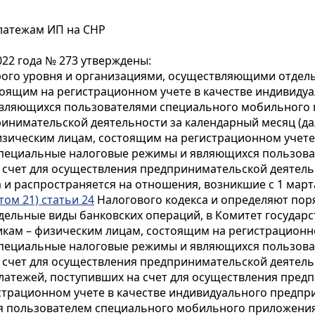
латежам ИП на СНР
22 года № 273 утверждены:
рого уровня и организациями, осуществляющими отдель
тоящим на регистрационном учете в качестве индивид
вляющихся пользователями специального мобильного 
инимательской деятельности за календарный месяц (дал
зическим лицам, состоящим на регистрационном учете
пециальные налоговые режимы и являющихся пользова
 счет для осуществления предпринимательской деятель
а и распространяется на отношения, возникшие с 1 марта
ом 21) статьи 24
Налогового кодекса и определяют пор
ельные виды банковских операций, в Комитет государ
икам – физическим лицам, состоящим на регистрационн
пециальные налоговые режимы и являющихся пользова
счет для осуществления предпринимательской деятельно
латежей, поступивших на счет для осуществления пред
истрационном учете в качестве индивидуального пред
 пользователем специального мобильного приложения 