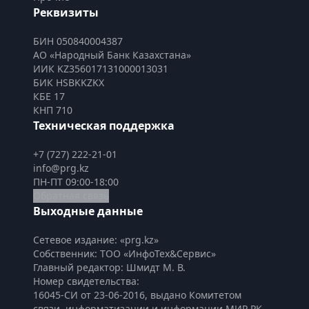
Реквизиты
БИН 050840004387
АО «Народный Банк Казахстана»
ИИК KZ356017131000013031
БИК HSBKKZKX
КБЕ 17
КНП 710
Техническая поддержка
+7 (727) 222-21-01
info@prg.kz
ПН-ПТ 09:00-18:00
Обратная связь
Выходные данные
Сетевое издание: «prg.kz»
Собственник: ТОО «ИнфоТех&Сервис»
Главный редактор: Шмидт М. В.
Номер свидетельства:

16045-СИ от 23-06-2016, выдано Комитетом 
связи, информатизации и информации МИР РК