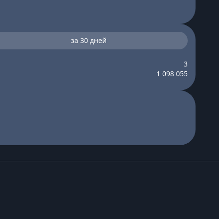
за 30 дней
3
1 098 055