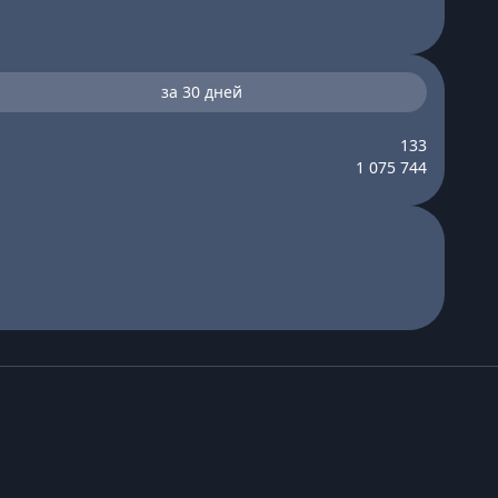
за 30 дней
133
1 075 744