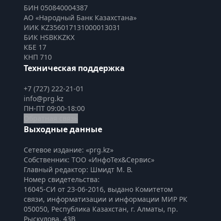
БИН 050840004387
АО «Народный Банк Казахстана»
ИИК KZ356017131000013031
БИК HSBKKZKX
КБЕ 17
КНП 710
Техническая поддержка
+7 (727) 222-21-01
info@prg.kz
ПН-ПТ 09:00-18:00
Обратная связь
Выходные данные
Сетевое издание: «prg.kz»
Собственник: ТОО «ИнфоТех&Сервис»
Главный редактор: Шмидт М. В.
Номер свидетельства:

16045-СИ от 23-06-2016, выдано Комитетом 
связи, информатизации и информации МИР РК
050050, Республика Казахстан, г. Алматы, пр. 
Рыскулова, 43В