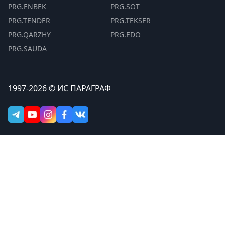
PRG.ENBEK
PRG.SOT
PRG.TENDER
PRG.TEKSER
PRG.QARZHY
PRG.EDO
PRG.SAUDA
1997-2026 © ИС ПАРАГРАФ