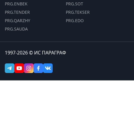
PRG.ENBEK
PRG.SOT
PRG.TENDER
PRG.TEKSER
PRG.QARZHY
PRG.EDO
PRG.SAUDA
1997-2026 © ИС ПАРАГРАФ