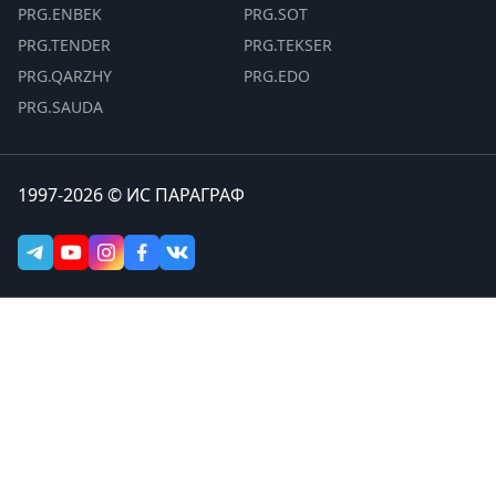
PRG.ENBEK
PRG.SOT
PRG.TENDER
PRG.TEKSER
PRG.QARZHY
PRG.EDO
PRG.SAUDA
1997-2026 © ИС ПАРАГРАФ