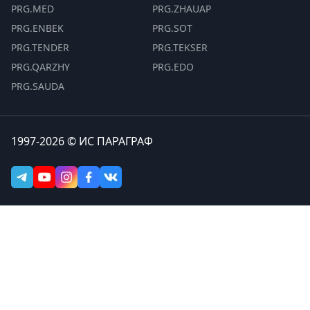
PRG.MED
PRG.ZHAUAP
PRG.ENBEK
PRG.SOT
PRG.TENDER
PRG.TEKSER
PRG.QARZHY
PRG.EDO
PRG.SAUDA
1997-2026 © ИС ПАРАГРАФ