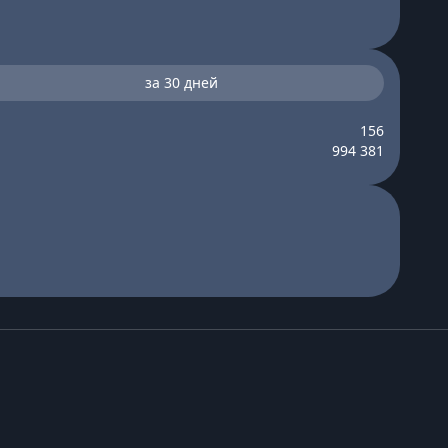
за 30 дней
156
994 381