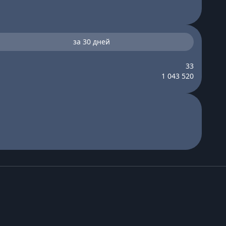
за 30 дней
33
1 043 520