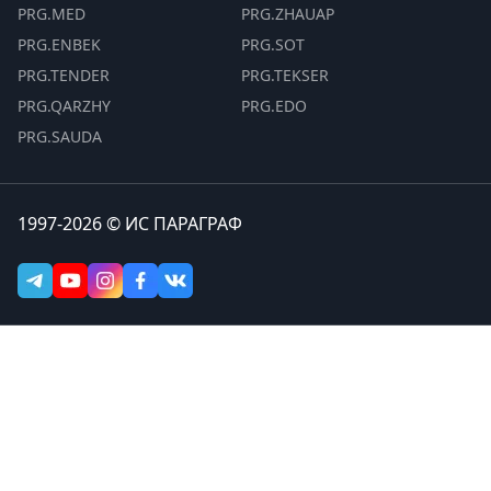
PRG.MED
PRG.ZHAUAP
PRG.ENBEK
PRG.SOT
PRG.TENDER
PRG.TEKSER
PRG.QARZHY
PRG.EDO
PRG.SAUDA
1997-2026 © ИС ПАРАГРАФ