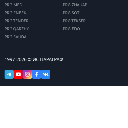
PRG.MED
PRG.ZHAUAP
PRG.ENBEK
PRG.SOT
PRG.TENDER
PRG.TEKSER
PRG.QARZHY
PRG.EDO
PRG.SAUDA
1997-2026 © ИС ПАРАГРАФ