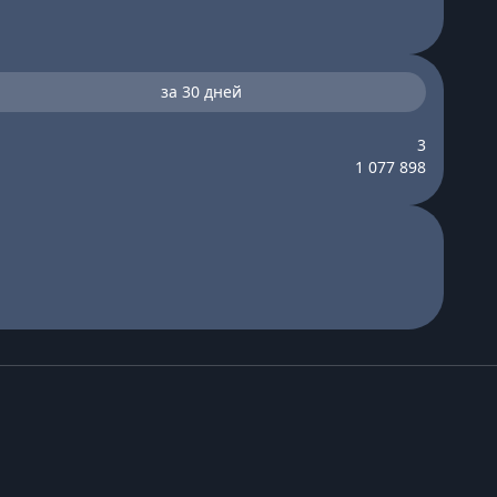
за 30 дней
3
1 077 898