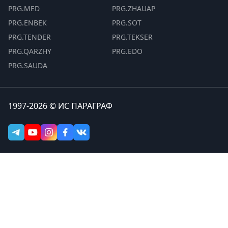
PRG.MED
PRG.ZHAUAP
PRG.ENBEK
PRG.SOT
PRG.TENDER
PRG.TEKSER
PRG.QARZHY
PRG.EDO
PRG.SAUDA
1997-2026 © ИС ПАРАГРАФ