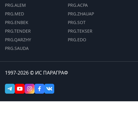
PRG.ALEM
PRG.ACPA
PRG.MED
PRG.ZHAUAP
PRG.ENBEK
PRG.SOT
PRG.TENDER
PRG.TEKSER
PRG.QARZHY
PRG.EDO
PRG.SAUDA
1997-2026 © ИС ПАРАГРАФ