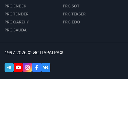
PRG.ENBEK
PRG.SOT
PRG.TENDER
PRG.TEKSER
PRG.QARZHY
PRG.EDO
PRG.SAUDA
1997-2026 © ИС ПАРАГРАФ