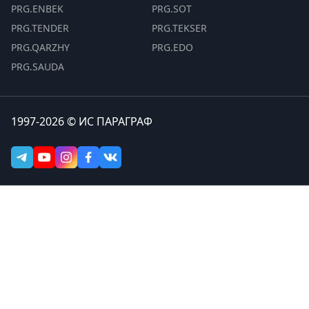
PRG.ENBEK
PRG.SOT
PRG.TENDER
PRG.TEKSER
PRG.QARZHY
PRG.EDO
PRG.SAUDA
1997-2026 © ИС ПАРАГРАФ