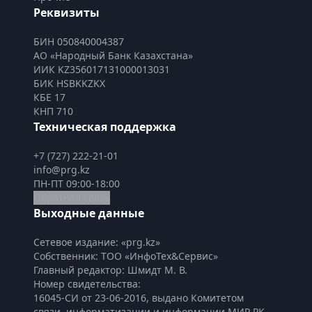
Реквизиты
БИН 050840004387
АО «Народный Банк Казахстана»
ИИК KZ356017131000013031
БИК HSBKKZKX
КБЕ 17
КНП 710
Техническая поддержка
+7 (727) 222-21-01
info@prg.kz
ПН-ПТ 09:00-18:00
Обратная связь
Выходные данные
Сетевое издание: «prg.kz»
Собственник: ТОО «ИнфоТех&Сервис»
Главный редактор: Шмидт М. В.
Номер свидетельства:

16045-СИ от 23-06-2016, выдано Комитетом 
связи, информатизации и информации МИР РК