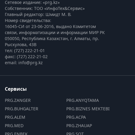
Сетевое издание: «prg.kz»
Собственник: ТОО «ИнфоТех&Сервис»
Главный редактор: Шмидт М. В.
Номер свидетельства:

16045-СИ от 23-06-2016, выдано Комитетом 
связи, информатизации и информации МИР РК
050050, Республика Казахстан, г. Алматы, пр. 
Рыскулова, 43В
тел: (727) 222-21-01
факс: (727) 222-21-02
email: info@prg.kz
Сервисы
PRG.ZANGER
PRG.ANYQTAMA
PRG.BUHGALTER
PRG.BIZNES MEKTEBI
PRG.ALEM
PRG.ACPA
PRG.MED
PRG.ZHAUAP
PRG.ENBEK
PRG.SOT