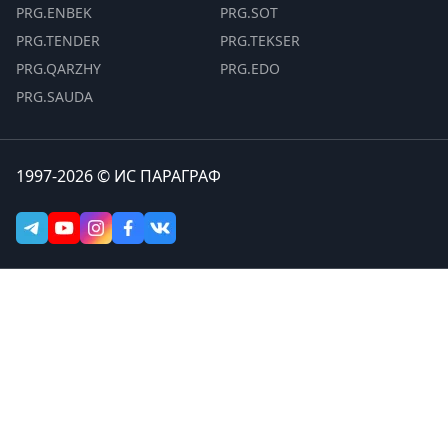
PRG.ENBEK
PRG.SOT
PRG.TENDER
PRG.TEKSER
PRG.QARZHY
PRG.EDO
PRG.SAUDA
1997-2026 © ИС ПАРАГРАФ