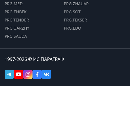
PRG.MED
PRG.ZHAUAP
PRG.ENBEK
PRG.SOT
PRG.TENDER
PRG.TEKSER
PRG.QARZHY
PRG.EDO
PRG.SAUDA
1997-2026 © ИС ПАРАГРАФ