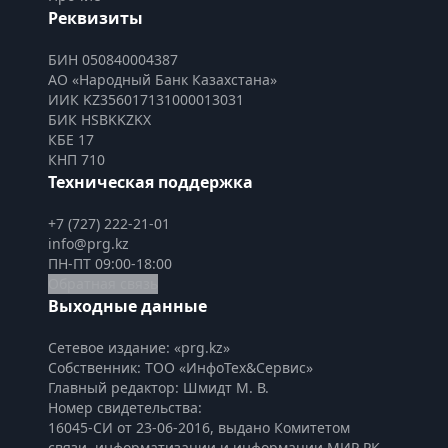
Реквизиты
БИН 050840004387
АО «Народный Банк Казахстана»
ИИК KZ356017131000013031
БИК HSBKKZKX
КБЕ 17
КНП 710
Техническая поддержка
+7 (727) 222-21-01
info@prg.kz
ПН-ПТ 09:00-18:00
Обратная связь
Выходные данные
Сетевое издание: «prg.kz»
Собственник: ТОО «ИнфоТех&Сервис»
Главный редактор: Шмидт М. В.
Номер свидетельства:

16045-СИ от 23-06-2016, выдано Комитетом 
связи, информатизации и информации МИР РК