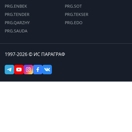
PRG.ENBEK
PRG.SOT
PRG.TENDER
PRG.TEKSER
PRG.QARZHY
PRG.EDO
PRG.SAUDA
1997-2026 © ИС ПАРАГРАФ