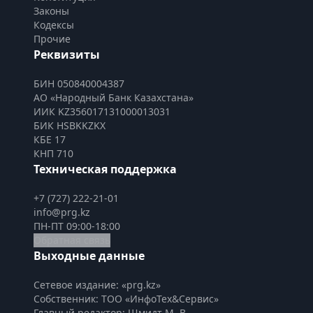
Законы
Кодексы
Прочие
Реквизиты
БИН 050840004387
АО «Народный Банк Казахстана»
ИИК KZ356017131000013031
БИК HSBKKZKX
КБЕ 17
КНП 710
Техническая поддержка
+7 (727) 222-21-01
info@prg.kz
ПН-ПТ 09:00-18:00
Обратная связь
Выходные данные
Сетевое издание: «prg.kz»
Собственник: ТОО «ИнфоТех&Сервис»
Главный редактор: Шмидт М. В.