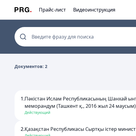
Прайс-лист
Видеоинструкция
Введите фразу для поиска
Документов: 2
1.
Пәкістан Ислам Республикасының Шанхай ынт
меморандум (Ташкент қ., 2016 жыл 24 маусым)
Действующий
2.
Қазақстан Республикасы Сыртқы істер министр
Действующий