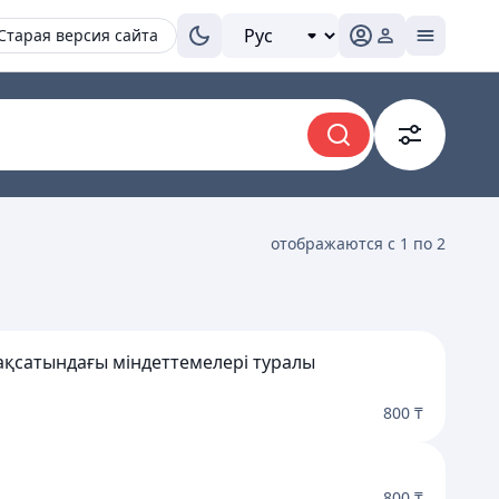
Старая версия сайта
отображаются с 1 по 2
қсатындағы міндеттемелері туралы
800 ₸
800 ₸