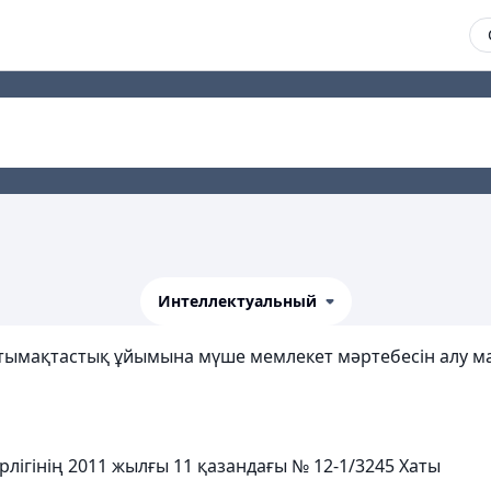
Интеллектуальный
ымақтастық ұйымына мүше мемлекет мәртебесін алу ма
лігінің 2011 жылғы 11 қазандағы № 12-1/3245 Хаты