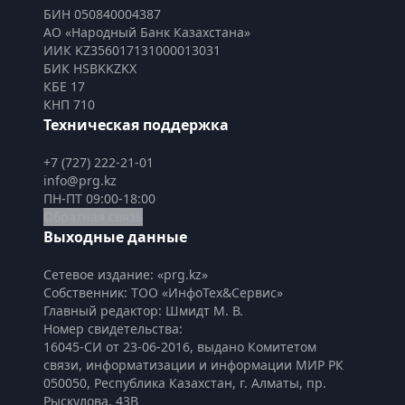
БИН 050840004387
АО «Народный Банк Казахстана»
ИИК KZ356017131000013031
БИК HSBKKZKX
КБЕ 17
КНП 710
Техническая поддержка
+7 (727) 222-21-01
info@prg.kz
ПН-ПТ 09:00-18:00
Обратная связь
Выходные данные
Сетевое издание: «prg.kz»
Собственник: ТОО «ИнфоТех&Сервис»
Главный редактор: Шмидт М. В.
Номер свидетельства:

16045-СИ от 23-06-2016, выдано Комитетом 
связи, информатизации и информации МИР РК
050050, Республика Казахстан, г. Алматы, пр. 
Рыскулова, 43В