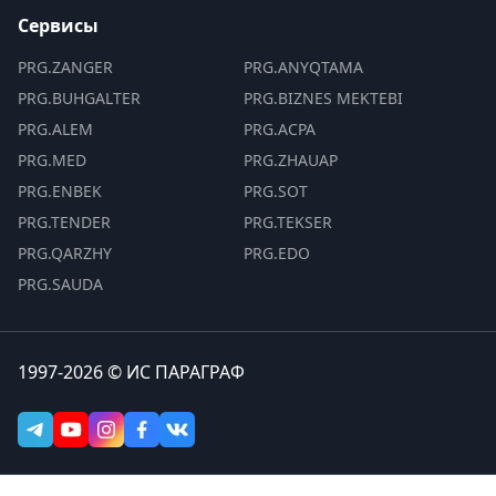
Сервисы
PRG.ZANGER
PRG.ANYQTAMA
PRG.BUHGALTER
PRG.BIZNES MEKTEBI
PRG.ALEM
PRG.ACPA
PRG.MED
PRG.ZHAUAP
PRG.ENBEK
PRG.SOT
PRG.TENDER
PRG.TEKSER
PRG.QARZHY
PRG.EDO
PRG.SAUDA
1997-2026 © ИС ПАРАГРАФ