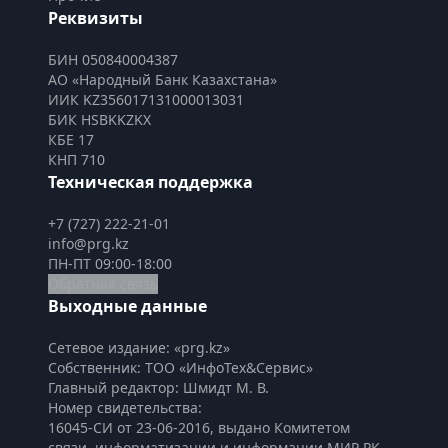
Реквизиты
БИН 050840004387
АО «Народный Банк Казахстана»
ИИК KZ356017131000013031
БИК HSBKKZKX
КБЕ 17
КНП 710
Техническая поддержка
+7 (727) 222-21-01
info@prg.kz
ПН-ПТ 09:00-18:00
Обратная связь
Выходные данные
Сетевое издание: «prg.kz»
Собственник: ТОО «ИнфоТех&Сервис»
Главный редактор: Шмидт М. В.
Номер свидетельства:

16045-СИ от 23-06-2016, выдано Комитетом 
связи, информатизации и информации МИР РК