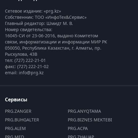
Сетевое издание: «prg.kz»
Собственник: ТОО «ИнфоТех&Сервис»
Главный редактор: Шмидт М. В.
Номер свидетельства:

16045-СИ от 23-06-2016, выдано Комитетом 
связи, информатизации и информации МИР РК
050050, Республика Казахстан, г. Алматы, пр. 
Рыскулова, 43В
тел: (727) 222-21-01
факс: (727) 222-21-02
email: info@prg.kz
Сервисы
PRG.ZANGER
PRG.ANYQTAMA
PRG.BUHGALTER
PRG.BIZNES MEKTEBI
PRG.ALEM
PRG.ACPA
PRG.MED
PRG.ZHAUAP