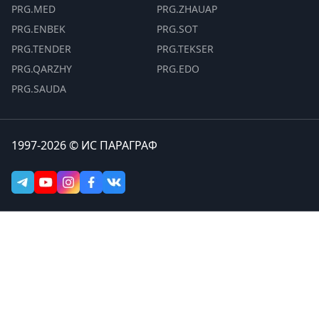
PRG.MED
PRG.ZHAUAP
PRG.ENBEK
PRG.SOT
PRG.TENDER
PRG.TEKSER
PRG.QARZHY
PRG.EDO
PRG.SAUDA
1997-2026 © ИС ПАРАГРАФ