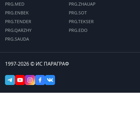
PRG.MED
PRG.ZHAUAP
PRG.ENBEK
PRG.SOT
PRG.TENDER
PRG.TEKSER
PRG.QARZHY
PRG.EDO
PRG.SAUDA
1997-2026 © ИС ПАРАГРАФ