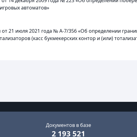
 от 14 декабря 2009 года № 223 «Об определении побе
 игровых автоматов»
от 21 июля 2021 года № А-7/356 «Об определении грани
тализаторов (касс букмекерских контор и (или) тотали
Документов в базе
2 193 521