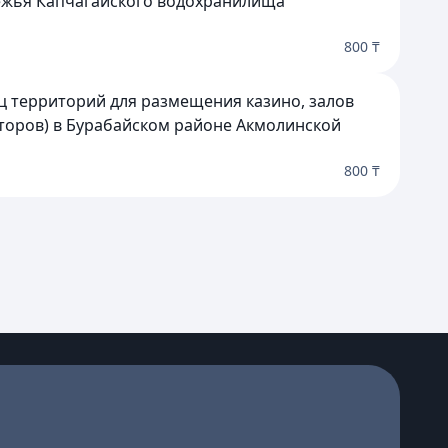
режья Капчагайского водохранилища
800 ₸
ц территорий для размещения казино, залов
заторов) в Бурабайском районе Акмолинской
800 ₸