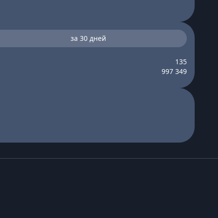
за 30 дней
135
997 349