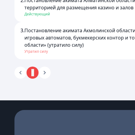
2.
Постановление акимата Алматинской области
территорией для размещения казино и залов
Действующий
3.
Постановление акимата Акмолинской области 
игровых автоматов, букмекерских контор и то
области» (утратило силу)
Утратил силу
1